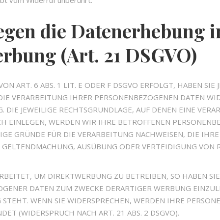
ibt vom Widerruf unberührt.
egen die Datenerhebung i
erbung (Art. 21 DSGVO)
ART. 6 ABS. 1 LIT. E ODER F DSGVO ERFOLGT, HABEN SIE J
DIE VERARBEITUNG IHRER PERSONENBEZOGENEN DATEN WIDE
. DIE JEWEILIGE RECHTSGRUNDLAGE, AUF DENEN EINE VERA
H EINLEGEN, WERDEN WIR IHRE BETROFFENEN PERSONENBE
GE GRÜNDE FÜR DIE VERARBEITUNG NACHWEISEN, DIE IHRE 
R GELTENDMACHUNG, AUSÜBUNG ODER VERTEIDIGUNG VON 
EITET, UM DIREKTWERBUNG ZU BETREIBEN, SO HABEN SIE 
GENER DATEN ZUM ZWECKE DERARTIGER WERBUNG EINZULEGE
 STEHT. WENN SIE WIDERSPRECHEN, WERDEN IHRE PERSON
T (WIDERSPRUCH NACH ART. 21 ABS. 2 DSGVO).