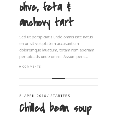
olive, feta &
anchovy tart
Sed ut perspiciatis unde omnis iste natus
error sit voluptatem accusantium
doloremque lauatium, totam rem aperiam
perspiciatis unde omnis. Assum peric...
0 COMMENTS
8. APRIL 2016
STARTERS
Chilled bean soup