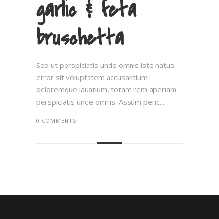
garlic & feta
bruschetta
Sed ut perspiciatis unde omnis iste natus
error sit voluptatem accusantium
doloremque lauatium, totam rem aperiam
perspiciatis unde omnis. Assum peric...
0 COMMENTS