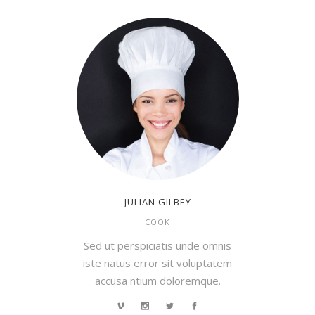
JULIAN GILBEY
COOK
Sed ut perspiciatis unde omnis
iste natus error sit voluptatem
accusa ntium doloremque.