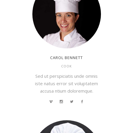
CAROL BENNETT
COOK
Sed ut perspiciatis unde omnis
iste natus error sit voluptatem
accusa ntium doloremque.