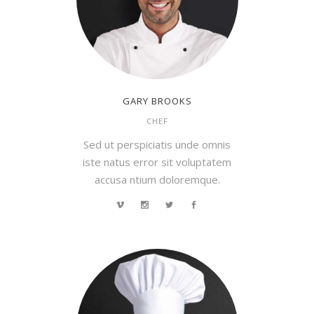
GARY BROOKS
CHEF
Sed ut perspiciatis unde omnis
iste natus error sit voluptatem
accusa ntium doloremque.