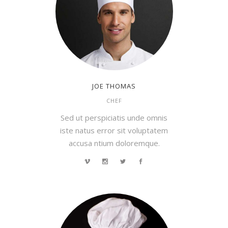
JOE THOMAS
CHEF
Sed ut perspiciatis unde omnis
iste natus error sit voluptatem
accusa ntium doloremque.