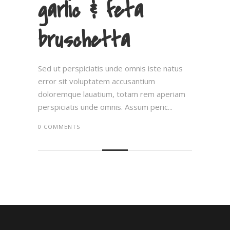
garlic & feta
bruschetta
Sed ut perspiciatis unde omnis iste natus
error sit voluptatem accusantium
doloremque lauatium, totam rem aperiam
perspiciatis unde omnis. Assum peric...
0 COMMENTS