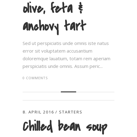
olive, feta &
anchovy tart
Sed ut perspiciatis unde omnis iste natus
error sit voluptatem accusantium
doloremque lauatium, totam rem aperiam
perspiciatis unde omnis. Assum peric...
0 COMMENTS
8. APRIL 2016
STARTERS
Chilled bean soup