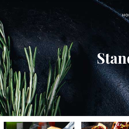
HO
Stan