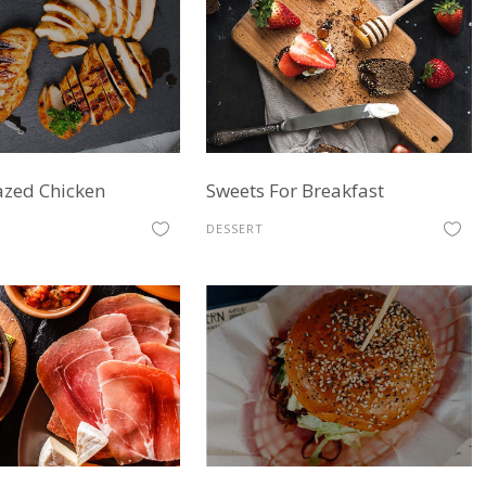
azed Chicken
Sweets For Breakfast
DESSERT