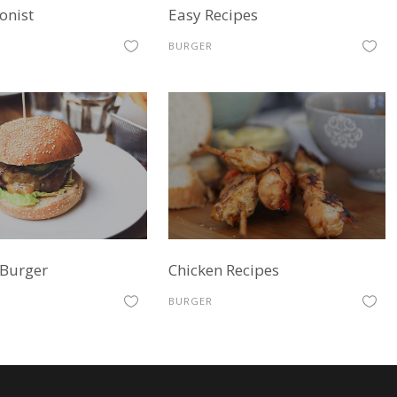
onist
Easy Recipes
BURGER
 Burger
Chicken Recipes
BURGER