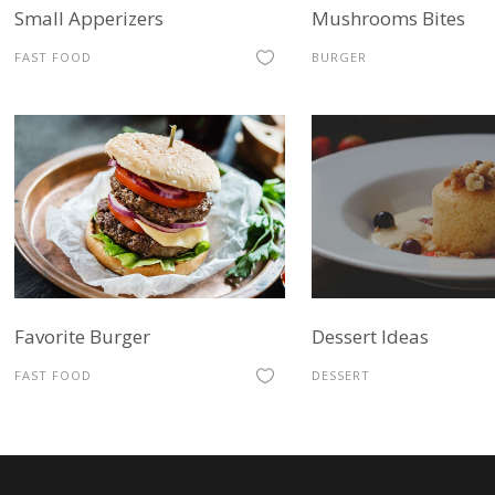
Small Apperizers
Mushrooms Bites
FAST FOOD
BURGER
Favorite Burger
Dessert Ideas
FAST FOOD
DESSERT