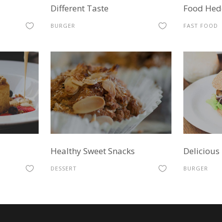
Different Taste
Food Hed
BURGER
FAST FOOD
Healthy Sweet Snacks
Delicious
DESSERT
BURGER