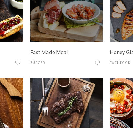
Fast Made Meal
Honey Gl
BURGER
FAST FOOD